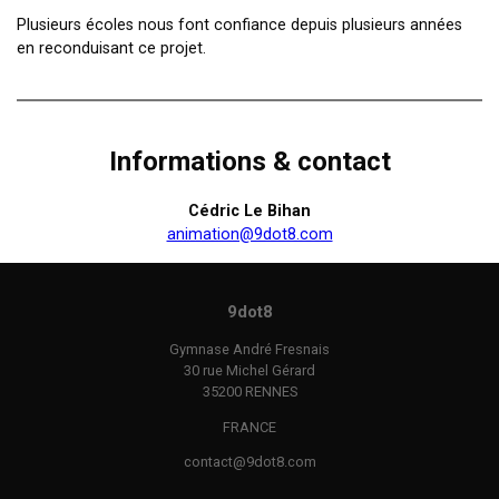
Plusieurs écoles nous font confiance depuis plusieurs années
en reconduisant ce projet.
Informations & contact
Cédric Le Bihan
animation@9dot8.com
9dot8
Gymnase André Fresnais
30 rue Michel Gérard
35200 RENNES
FRANCE
contact@9dot8.com